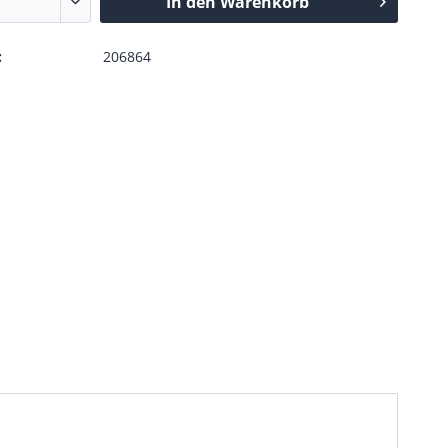
In den
Warenkorb
:
206864