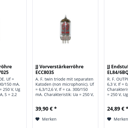
rröhre
JJ Vorverstärkerröhre
JJ Endst
7025
ECC803S
EL84/6B
DE. Uf =
A. F. twin triode mit separaten
R. F. OUT
.300/150 mA.
Katoden (non microphonic). Uf
6,3 V, If =
= 250 V, Ug
= 6,3/12,6 V, If = ca. 300/150
Charakteris
A, S = 2,2
mA. Charakteristik: Ua = 250 V,
= 250 V, Ug
, µ = 17.
Rk = 1 kOhm, Ia = 1,2 mA, S =
mA, Ig2 = 5
00 V, Wa =
1,6 mA/V, Ri = 62,5 kOhm, µ =
mA/V, Ri =
39,90 € *
24,89 € 
 Ug = -50 V,
100. Grenzwerte: Ua = 330 V,
19. Class A
 180 V,...
Wa = 1,2 W, Ik = 9 mA,...
250 V, Ug2 
Merken
Merke
Ohm, Ia =..