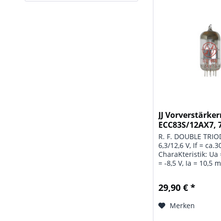
JJ Vorverstärke
ECC83S/12AX7, 
R. F. DOUBLE TRIO
6,3/12,6 V, If = ca
CharaKteristik: Ua 
= -8,5 V, Ia = 10,5 m
mA/V, Ri = 7,7 kOhm
Grenzwerte: Ua = 3
29,90 € *
2,75 W, Ik = 20 mA,
Rg = 1 MOhm, Uk/f =
Merken