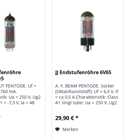
ufenröhre
JJ Endstufenröhre 6V6S
Q5
PUT PENTODE. Uf =
A. F. BEAM PENTODE. Sockel
 0,760 mA.
(Oktal/Kunststoff): Uf = 6,3 V, If
tik: Ua = 250 V, Ug2
= ca 0,5 A.Charakteristik: Class
1 = -7,3 V, Ia = 48
A1 singl tube: Ua = 250 V, Ug2
,5 mA, S = 11,3
= 250 V, Ug1 = -12,5 V, Ia = 45
 40 kOhm, µg1/g2 =
mA, Ig2 = 5 mA, Ra = 50 kOhm,
*
29,90 € *
1 amplifier: Ua =
N = 4,5 W. Push Pull: Ua = 250
= 250 V, Rk = 135
V, Ug2 = 250 V,...
n
Merken
.