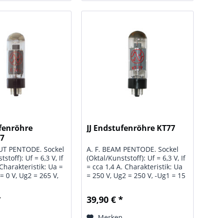
ufenröhre
JJ Endstufenröhre KT77
A7
PUT PENTODE. Sockel
A. F. BEAM PENTODE. Sockel
stoff): Uf = 6,3 V, If
(Oktal/Kunststoff): Uf = 6,3 V, If
 Charakteristik: Ua =
= cca 1,4 A. Charakteristik: Ua
= 0 V, Ug2 = 265 V,
= 250 V, Ug2 = 250 V, -Ug1 = 15
 V, -16,5 V, Ia = 100
V, Ia = 100 mA, Ig2 = 10 mA, S =
14,9 mA, S = 11 mA/V,
10,5 mA/V, Ra = 23 KOhm, µ =
*
39,90 € *
hm, µg2/g1 = 11, Iaz
11,5. Grenzwerte: Ua = 800 V,
)...
Ug2 = 800 V, Ua,g2...
n
Merken