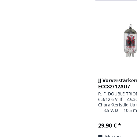
JJ Vorverstärke
ECC82/12AU7
R. F. DOUBLE TRIO
6,3/12,6 V, If = ca
CharaKteristik: Ua 
= -8,5 V, Ia = 10,5 m
mA/V, Ri = 7,7 kOhm
Grenzwerte: Ua = 3
29,90 € *
2,75 W, Ik = 20 mA,
Rg = 1 MOhm, Uk/f =
Merken