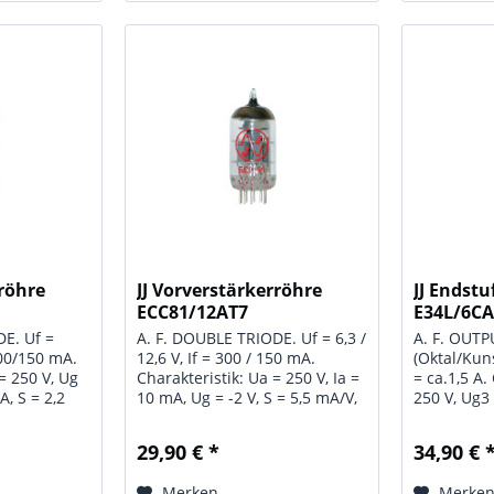
rröhre
JJ Vorverstärkerröhre
JJ Endst
ECC81/12AT7
E34L/6C
DE. Uf =
A. F. DOUBLE TRIODE. Uf = 6,3 /
A. F. OUT
.300/150 mA.
12,6 V, If = 300 / 150 mA.
(Oktal/Kunst
= 250 V, Ug
Charakteristik: Ua = 250 V, Ia =
= ca.1,5 A.
A, S = 2,2
10 mA, Ug = -2 V, S = 5,5 mA/V,
250 V, Ug3 
, µ = 17.
µ = 60, Ri = 11 kOhm.
Ug1 = -13,5
00 V, Wa =
Grenzwerte: Ua = 300 V, Wa =
mA, Ig2 = 
29,90 € *
34,90 € 
 Ug = -50 V,
2,5 W, Ik = 15 mA, Ug = -50 V,
Ri = 15 kO
 180 V,...
Uk/f = 90 V, Rg = 1 MOhm.
(Ug1 = -30 V
Merken
Merke