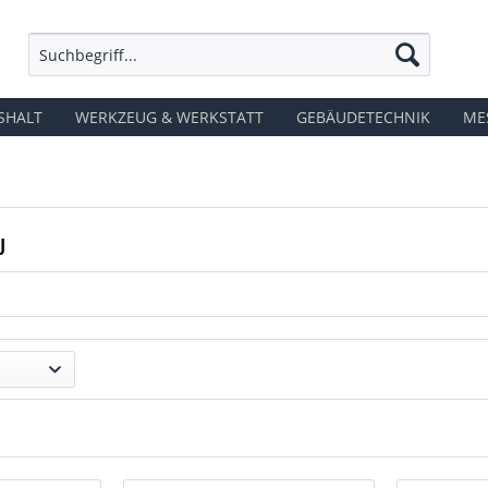
SHALT
WERKZEUG & WERKSTATT
GEBÄUDETECHNIK
ME
J