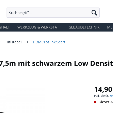
SHALT
WERKZEUG & WERKSTATT
GEBÄUDETECHNIK
ME
Hifi Kabel
HDMI/Toslink/Scart
- 7,5m mit schwarzem Low Densi
14,90
inkl. MwSt.
zz
Dieser Ar