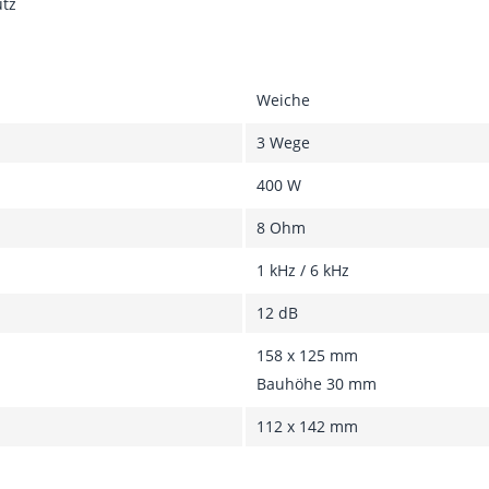
utz
Weiche
3 Wege
400 W
8 Ohm
1 kHz / 6 kHz
12 dB
158 x 125 mm
Bauhöhe 30 mm
112 x 142 mm