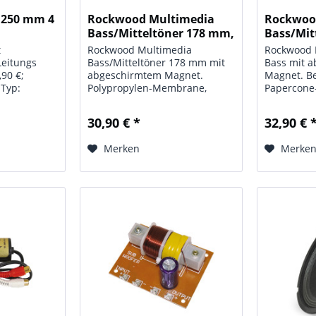
 250 mm 4
Rockwood Multimedia
Rockwoo
Bass/Mitteltöner 178 mm,
Bass/Mit
8 Ohm
8 Ohm
t
Rockwood Multimedia
Rockwood 
Leitungs
Bass/Mitteltöner 178 mm mit
Bass mit 
,90 €;
abgeschirmtem Magnet.
Magnet. Be
 Typ:
Polypropylen-Membrane,
Papercone
assis: 250
Vollgummi-Sicke. SPL UVP:
Vollgummi-
 W;
30,90 €; Technische Daten:
Technische
30,90 € *
32,90 € 
;
Typ: Multimedia Bass;
Multimedia
8 Hz - 3
Leistung: 100 Watt; Impedanz:
120 Watt;
Merken
Merke
9,4 dB;
8 Ohm; Frequenzbereich: 45 -
Frequenzbe
;...
6500 Hz;...
Hz;...