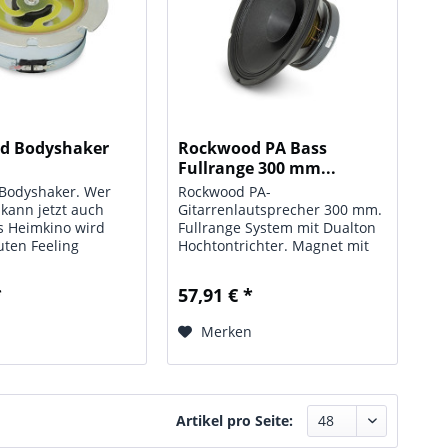
d Bodyshaker
Rockwood PA Bass
Fullrange 300 mm...
Bodyshaker. Wer
Rockwood PA-
 kann jetzt auch
Gitarrenlautsprecher 300 mm.
s Heimkino wird
Fullrange System mit Dualton
ten Feeling
Hochtontrichter. Magnet mit
. Angebracht unter
Pohlkernbohrung belüftete
 Stühlen, Sesseln,
Spule harte PA
*
57,91 € *
r Couches sowie im
Membranaufhängung.
bereich lässt der
Trompete 95 mm
n
Merken
 jede...
Schallaustritt. Alu
Schwingspule 40 mm
doppellagig; Technische...
Artikel pro Seite: