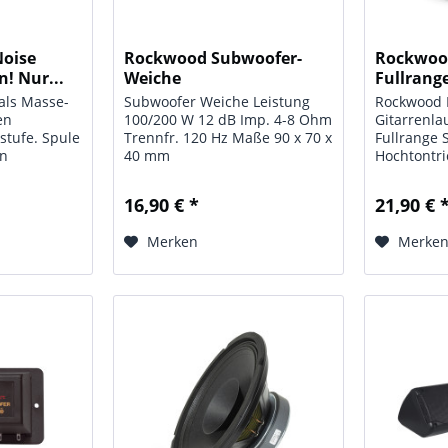
Noise
Rockwood Subwoofer-
Rockwoo
n! Nur...
Weiche
Fullrang
 als Masse-
Subwoofer Weiche Leistung
Rockwood 
en
100/200 W 12 dB Imp. 4-8 Ohm
Gitarrenl
stufe. Spule
Trennfr. 120 Hz Maße 90 x 70 x
Fullrange 
in
40 mm
Hochtontri
. Maße
Pohlkernb
ge 35 x 70
Spule hart
16,90 € *
21,90 € 
Membrana
Trompete
Merken
Merke
Schallaustr
Schwingspu
Technische