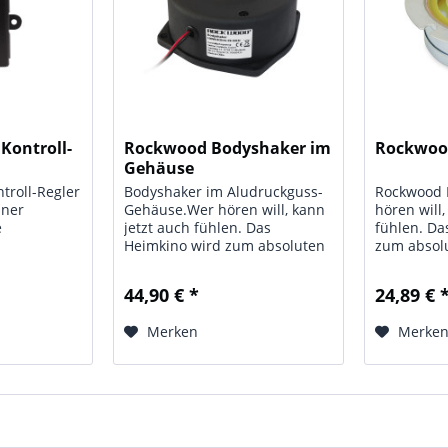
Kontroll-
Rockwood Bodyshaker im
Rockwoo
Gehäuse
troll-Regler
Bodyshaker im Aludruckguss-
Rockwood 
iner
Gehäuse.Wer hören will, kann
hören will,
e
jetzt auch fühlen. Das
fühlen. Da
Heimkino wird zum absoluten
zum absolu
ergoldeten
Feeling Adventure. Angebracht
Adventure
 9,90 €;
unter Autositzen, Stühlen,
Autositzen,
44,90 € *
24,89 € 
 Typ: Bass
Sesseln, Betten oder Couches
Betten ode
sowie im Multimediabereich
Multimedia
Merken
Merke
0 - 150 Hz
lässt der...
Bodyshaker