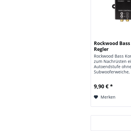
Rockwood Bass 
Regler
Rockwood Bass Kon
zum Nachrüsten e
Autoendstufe ohn
Subwooferweiche,
Aus/Eingang mit v
Cinchbuchsen. UVP:
9,90 € *
Technische Daten:
Kontroll-Regler;
Merken
Frequenzbereich: 4
12 db / oct;...