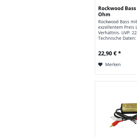
Rockwood Bass
Ohm
Rockwood Bass mi
exzellentem Preis 
Verhältnis. UVP: 22
Technische Daten:
Rockwood Bass; Ch
mm; Leistung: 150
22,90 € *
Impedanz: 4 Ohm 
Frequenzbereich: 4
Merken
kHz; Schalldruck: 8
Einbautiefe: 98 mm