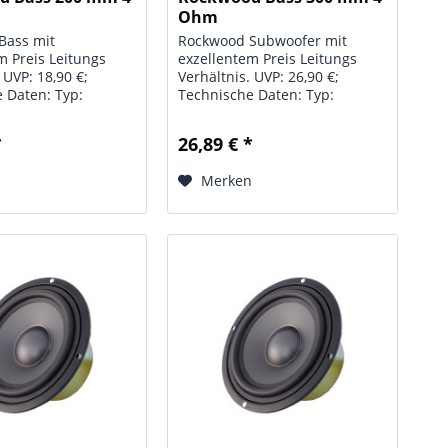
Ohm
Bass mit
Rockwood Subwoofer mit
m Preis Leitungs
exzellentem Preis Leitungs
 UVP: 18,90 €;
Verhältnis. UVP: 26,90 €;
 Daten: Typ:
Technische Daten: Typ:
ass; Chassis: 200
Rockwood Subwoofer; Chassis:
oam Sicke);
300 mm; Leistung: 200 W;
*
26,89 € *
100 W; Impedanz: 4
Impedanz: 4 Ohm ;
quenzbereich: 48 Hz
Frequenzbereich: 33 Hz - 2,4
n
Merken
halldruck: 88,2 dB;...
kHz; Schalldruck: 89 dB;
Einbautiefe:...