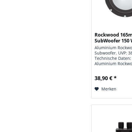
Rockwood 165
SubWoofer 150
mit...
Aluminium Rockw
Subwoofer. UVP: 38
Technische Daten:
Aluminium Rockw
Subwoofer; Chassi
Leistung: max. 150
38,90 € *
Impedanz: 4 Ohm;
Frequenzbereich: 4
Merken
Schalldruck: 90 dB
Schwingspule: 25..