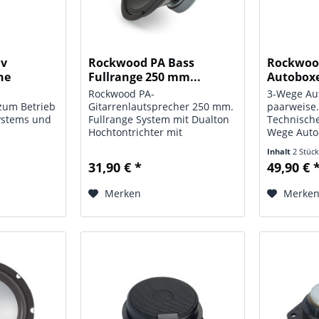
iv
Rockwood PA Bass
Rockwoo
he
Fullrange 250 mm...
Autobox
Rockwood PA-
3-Wege Aut
zum Betrieb
Gitarrenlautsprecher 250 mm.
paarweise.
ystems und
Fullrange System mit Dualton
Technische
Hochtontrichter mit
Wege Auto-
Pohlkernbohrung belüftete
Watt (Sinu
Inhalt
2 Stüc
 dB/Okt.,
Spule harte PA
Impedanz:
31,90 € *
49,90 € 
Membranaufhängung.
Frequenzbe
Technische
Trompete 95 mm
Hz; Maße: 
Merken
Merke
Schallaustritt. Alu
Gewicht: 50
Schwingspule doppellagig.
 Hz...
Technische Daten: Typ:...