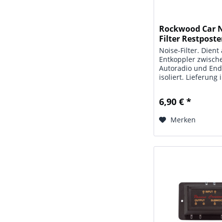
Rockwood Car 
Filter Restposte
Noise-Filter. Dient
Entkoppler zwisch
Autoradio und End
isoliert. Lieferung 
Blisterverpackung
Durchmesser x Län
6,90 € *
mm
Merken