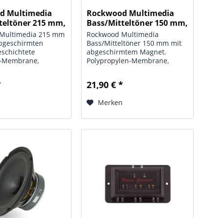
d Multimedia
Rockwood Multimedia
teltöner 215 mm,
Bass/Mitteltöner 150 mm,
8 Ohm
Multimedia 215 mm
Rockwood Multimedia
abgeschirmten
Bass/Mitteltöner 150 mm mit
schichtete
abgeschirmtem Magnet.
-Membrane,
Polypropylen-Membrane,
Sicke, UVP: 32,90 €;
Vollgummi-Sicke, UVP: 21,90 €;
 Daten: Typ:
Technische Daten: Typ:
*
21,90 € *
 Bass; Leistung:
Multimedia Bass; Leistung: 60
 Impedanz: 8 Ohm;
Watt; Impedanz: 8 Ohm;
n
Merken
reich: 45 - 4500
Frequenzbereich: 55 - 7500
Hz;...