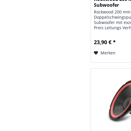
Subwoofer
Doppelschwingsp
Rockwood 200 mm
Doppelschwingspu
Subwoofer mit exz
Preis Leitungs Verh
Technische Daten:
Rockwood
23,90 € *
Doppelschwingspu
Subwoofer; Leistu
Merken
(RMS); Impedanz: 
Frequenzbereich: 4
kHz;...