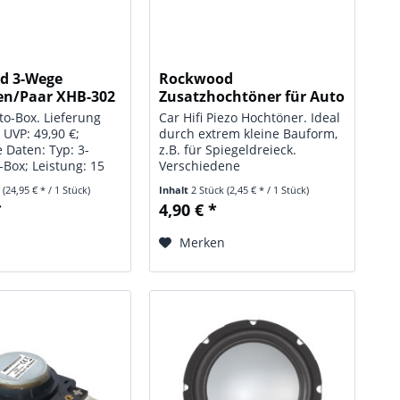
d 3-Wege
Rockwood
en/Paar XHB-302
Zusatzhochtöner für Auto
o-Box. Lieferung
Car Hifi Piezo Hochtöner. Ideal
 UVP: 49,90 €;
durch extrem kleine Bauform,
 Daten: Typ: 3-
z.B. für Spiegeldreieck.
Box; Leistung: 15
Verschiedene
s 30 Watt);
Montagemöglichkeiten, auch
k
(24,95 € * / 1 Stück)
Inhalt
2 Stück
(2,45 € * / 1 Stück)
 4 Ohm;
schräg. Eingebaute
*
4,90 € *
reich: 70 - 18000
Frequenzweiche. Lieferung
190 x 108 x 92 mm;
paarweise, im Blisterpack.
n
Merken
0 g (je Stück)
UVP: 4,90 €; Technische Daten:
Typ:...