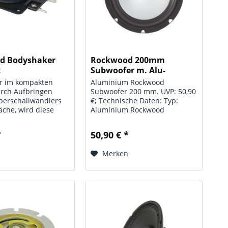
d Bodyshaker
Rockwood 200mm
t
Subwoofer m. Alu-
Membrane...
r im kompakten
Aluminium Rockwood
urch Aufbringen
Subwoofer 200 mm. UVP: 50,90
perschallwandlers
€; Technische Daten: Typ:
läche, wird diese
Aluminium Rockwood
nd überträgt die
Subwoofer; Chassis: 200 mm;
enden Frequenzen.
Leistung: max. 200 W;
*
50,90 € *
eodym-Eisen-Bor
Impedanz: 4 Ohm;
kl. doppelseitig
Frequenzbereich: 35 - 5000 Hz;
n
Merken
 3M- Klebepad
Schalldruck: 91 dB;
Schwingspule: 50 mm;...