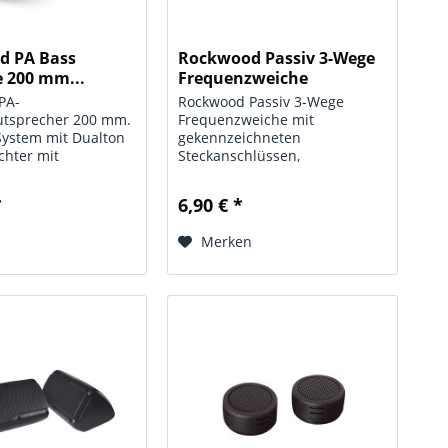
d PA Bass
Rockwood Passiv 3-Wege
e 200 mm...
Frequenzweiche
PA-
Rockwood Passiv 3-Wege
autsprecher 200 mm.
Frequenzweiche mit
System mit Dualton
gekennzeichneten
chter mit
Steckanschlüssen,
ohrung belüftete
Flankensteilheit 6 dB/Okt.
e PA
Technische Daten: Typ: Passiv
*
6,90 € *
ufhängung.
3-Wege Frequenzweiche;
 95 mm
Trennfrequenz: 1 kHz und 4.5
n
Merken
itt. Alu
kHz; Impedanz: 4 Ohm;
le doppellagig.
Leistung: 50 Watt RMS;
 Daten: Typ:...
Maße:...