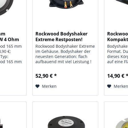
mm
Rockwood Bodyshaker
Rockwoo
 W 4 Ohm
Extreme Restposten!
Kompak
Nur...
ood 165 mm
Rockwood Bodyshaker Extreme
Bodyshake
,90 €;
im Gehäuse. Bodyshaker der
Format. D
 Typ:
neuesten Generation: flach
dieses Kör
ood 165 mm
aufbauend mit viel Leistung !
auf eine F
s: 165 mm;
Wer hören will, kann jetzt auch
angeregt u
 W;
fühlen. Das Heimkino wird
entsprech
52,90 € *
14,90 € 
zum absoluten Feeling
Starker N
0 - 5000 Hz;
Adventure. Angebracht unter
Magnet. In
Merken
Merke
;
Autositzen,...
klebendem
.
und...