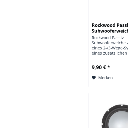
Rockwood Pass
Subwooferweic
Rockwood Passiv
Subwooferweiche 
eines 2-/3-Wege-S
eines zusätzlichen
Lautsprechers,
Flankensteilheit 12
9,90 € *
gekennzeichnete
Steckanschlüsse. 
Merken
Daten: Typ: Passiv
Subwooferweiche;
Trennfrequenz: 150