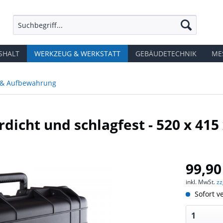
SHALT
WERKZEUG & WERKSTATT
GEBÄUDETECHNIK
ME
 & Aufbewahrung
dicht und schlagfest - 520 x 41
99,90
inkl. MwSt.
zz
Sofort ve