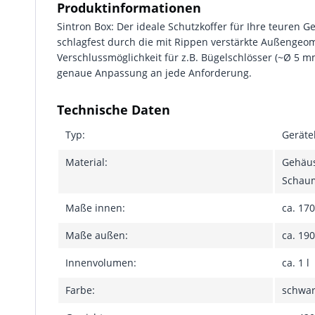
Produktinformationen
Sintron Box: Der ideale Schutzkoffer für Ihre teuren G
schlagfest durch die mit Rippen verstärkte Außengeom
Verschlussmöglichkeit für z.B. Bügelschlösser (~Ø 5 m
genaue Anpassung an jede Anforderung.
Technische Daten
Typ:
Geräte
Material:
Gehäus
Schaum
Maße innen:
ca. 17
Maße außen:
ca. 19
Innenvolumen:
ca. 1 l
Farbe:
schwa