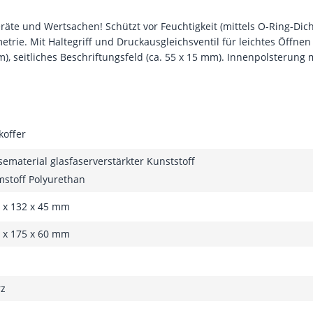
eräte und Wertsachen! Schützt vor Feuchtigkeit (mittels O-Ring-Dich
etrie. Mit Haltegriff und Druckausgleichsventil für leichtes Öffn
m), seitliches Beschriftungsfeld (ca. 55 x 15 mm). Innenpolsterung
koffer
ematerial glasfaserverstärkter Kunststoff
stoff Polyurethan
0 x 132 x 45 mm
0 x 175 x 60 mm
rz