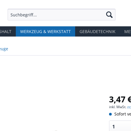
SHALT
WERKZEUG & WERKSTATT
GEBÄUDETECHNIK
ME
euge
3,47 
inkl. MwSt.
zz
Sofort ve