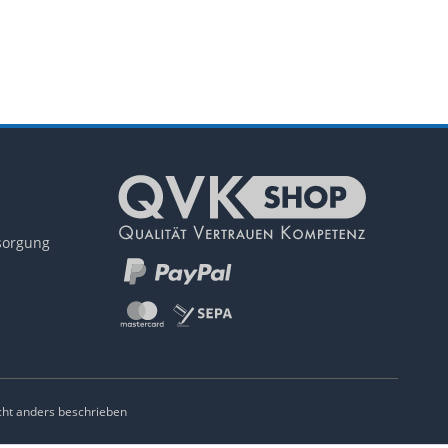
tsorgung
ht anders beschrieben