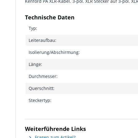
Kenford PA XLR-Kabel. 3-pol. XLR Stecker auf 3-pol. X
Technische Daten
Typ:
Leiteraufbau:
Isolierung/Abschirmung:
Länge:
Durchmesser:
Querschnitt:
Steckertyp:
Weiterführende Links
Fragen zum Artikel?