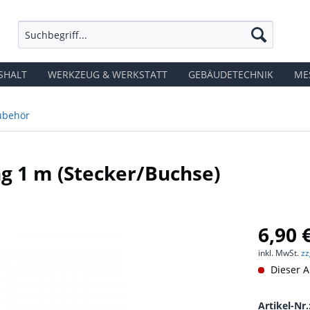
SHALT
WERKZEUG & WERKSTATT
GEBÄUDETECHNIK
ME
ubehör
g 1 m (Stecker/Buchse)
6,90 
inkl. MwSt.
zz
Dieser Ar
Artikel-Nr.