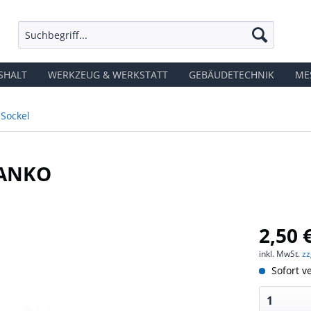
SHALT
WERKZEUG & WERKSTATT
GEBÄUDETECHNIK
ME
Sockel
LANKO
2,50 
inkl. MwSt.
zz
Sofort ve