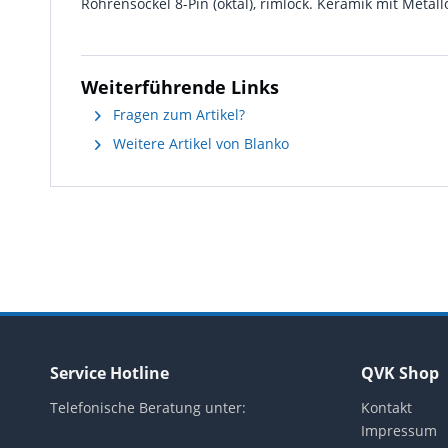
Röhrensockel 8-Pin (oktal), rimlock. Keramik mit Met
Weiterführende Links
Fragen zum Artikel?
Weitere Artikel von Blanko
Service Hotline
QVK Shop
Telefonische Beratung unter:
Kontakt
Impressum