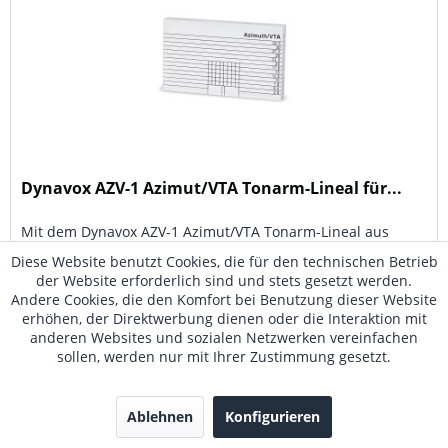
Dynavox AZV-1 Azimut/VTA Tonarm-Lineal für...
Mit dem Dynavox AZV-1 Azimut/VTA Tonarm-Lineal aus
hochwertigem und langlebigem Acrylglas können Sie die
Diese Website benutzt Cookies, die für den technischen Betrieb
Parallelität Ihres Tonarms (VTA Balance) sowie die
der Website erforderlich sind und stets gesetzt werden.
rechtwinklige Stellung des Tonabnehmers (Azimuth)
Andere Cookies, die den Komfort bei Benutzung dieser Website
spielend leicht überprüfen und...
erhöhen, der Direktwerbung dienen oder die Interaktion mit
9,90 € *
anderen Websites und sozialen Netzwerken vereinfachen
sollen, werden nur mit Ihrer Zustimmung gesetzt.
Merken
Ablehnen
Konfigurieren