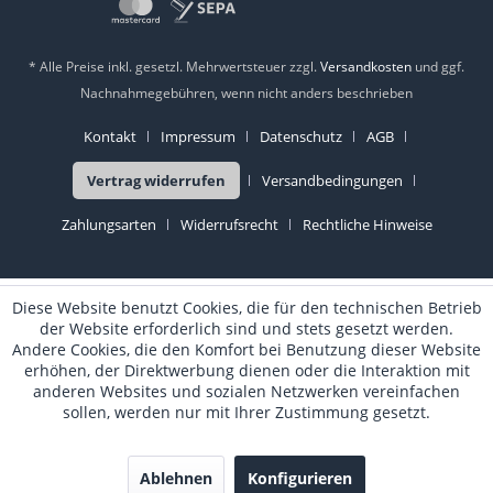
* Alle Preise inkl. gesetzl. Mehrwertsteuer zzgl.
Versandkosten
und ggf.
Nachnahmegebühren, wenn nicht anders beschrieben
Kontakt
Impressum
Datenschutz
AGB
Vertrag widerrufen
Versandbedingungen
Zahlungsarten
Widerrufsrecht
Rechtliche Hinweise
Diese Website benutzt Cookies, die für den technischen Betrieb
der Website erforderlich sind und stets gesetzt werden.
Andere Cookies, die den Komfort bei Benutzung dieser Website
erhöhen, der Direktwerbung dienen oder die Interaktion mit
anderen Websites und sozialen Netzwerken vereinfachen
sollen, werden nur mit Ihrer Zustimmung gesetzt.
Ablehnen
Konfigurieren