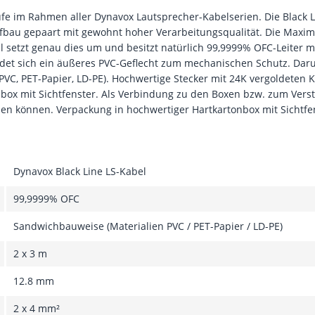
tufe im Rahmen aller Dynavox Lautsprecher-Kabelserien. Die Black 
bau gepaart mit gewohnt hoher Verarbeitungsqualität. Die Maxime 
l setzt genau dies um und besitzt natürlich 99,9999% OFC-Leiter m
et sich ein äußeres PVC-Geflecht zum mechanischen Schutz. Darun
VC, PET-Papier, LD-PE). Hochwertige Stecker mit 24K vergoldeten 
nbox mit Sichtfenster. Als Verbindung zu den Boxen bzw. zum Ver
en können. Verpackung in hochwertiger Hartkartonbox mit Sichtfe
Dynavox Black Line LS-Kabel
99,9999% OFC
Sandwichbauweise (Materialien PVC / PET-Papier / LD-PE)
2 x 3 m
12.8 mm
2 x 4 mm²