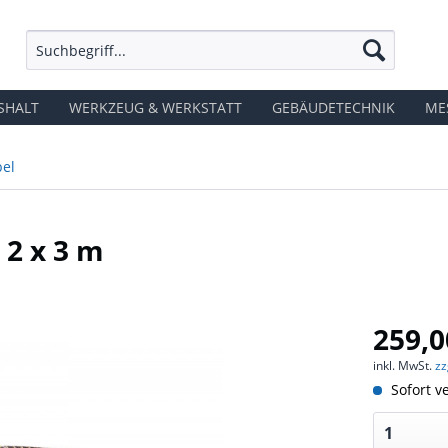
SHALT
WERKZEUG & WERKSTATT
GEBÄUDETECHNIK
ME
el
 2 x 3 m
259,0
inkl. MwSt.
zz
Sofort ve