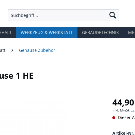
SHALT
WERKZEUG & WERKSTATT
GEBÄUDETECHNIK
ME
att
Gehäuse Zubehör
use 1 HE
44,90
inkl. MwSt.
zz
Dieser Ar
Artikel-Nr.