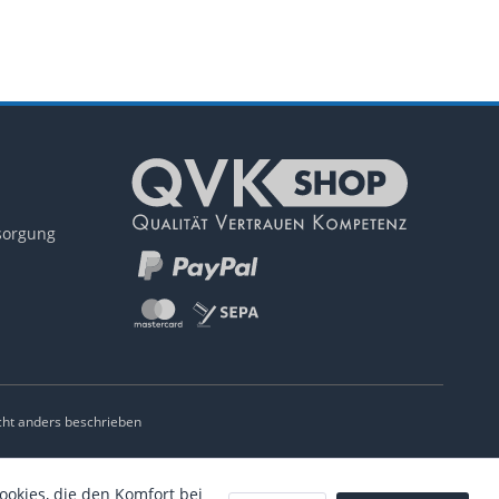
tsorgung
ht anders beschrieben
ookies, die den Komfort bei