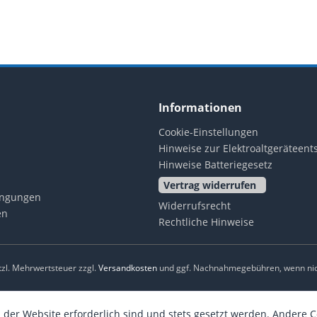
Informationen
Cookie-Einstellungen
Hinweise zur Elektroaltgeräteen
Hinweise Batteriegesetz
Vertrag widerrufen
ingungen
Widerrufsrecht
en
Rechtliche Hinweise
etzl. Mehrwertsteuer zzgl.
Versandkosten
und ggf. Nachnahmegebühren, wenn nic
 der Website erforderlich sind und stets gesetzt werden. Andere C