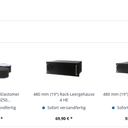
-Elastomer
480 mm (19") Rack-Leergehäuse
480 mm (19"
Z50...
4 HE
andfertig
Sofort versandfertig
Sofort
 *
69,90 € *
5