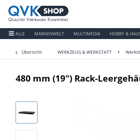
ALLE
MARKENWELT
MULTIMEDIA
HOBBY & HAU
Übersicht
WERKZEUG & WERKSTATT
Werkst
480 mm (19") Rack-Leergehä