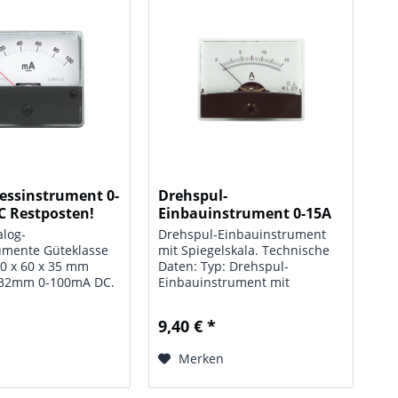
ssinstrument 0-
Drehspul-
 Restposten!
Einbauinstrument 0-15A
DC Restposten!...
alog-
Drehspul-Einbauinstrument
umente Güteklasse
mit Spiegelskala. Technische
0 x 60 x 35 mm
Daten: Typ: Drehspul-
x 32mm 0-100mA DC.
Einbauinstrument mit
Spiegelskala; Anzeigebereich:
0 - 15 A / DC; Güteklasse: 2,5;
9,40 € *
Maße: 60 x 47mm,
Flanschdurchm. 38mm
n
Merken