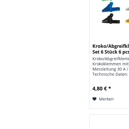
Kroko/Abgreif
Set 6 Stück 6 pcs
Kroko/Abgreifklem
Krokoklemmen mit
Messleitung 30 A /
Technische Daten: 
Abgreifklemmen; A
Stück; Farbe: weiß /
4,80 € *
schwarz / blau / ge
Maße: (L x T x H) ca
Merken
24...