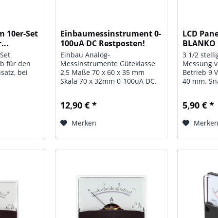
m 10er-Set
Einbaumessinstrument 0-
LCD Pane
...
100uA DC Restposten!
BLANKO
Nur...
-Set
Einbau Analog-
3 1/2 stell
ob für den
Messinstrumente Güteklasse
Messung v
satz, bei
2,5 Maße 70 x 60 x 35 mm
Betrieb 9 
Skala 70 x 32mm 0-100uA DC.
40 mm. Sn
er auch in
Einbaumaß
mit dem
12,90 € *
5,90 € *
eal-Set von
n Sie 10
Merken
Merke
..