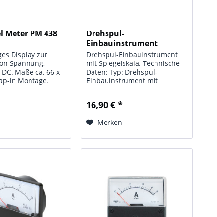
l Meter PM 438
Drehspul-
Einbauinstrument
m.Spiegelskala...
iges Display zur
Drehspul-Einbauinstrument
on Spannung,
mit Spiegelskala. Technische
V DC. Maße ca. 66 x
Daten: Typ: Drehspul-
ap-in Montage.
Einbauinstrument mit
e ca. 54 x 38 mm.
Spiegelskala; Anzeigebereich:
0 - 30 V / DC; Güteklasse: 2,5;
16,90 € *
Maße: 60 x 47mm,
Flanschdurchm. 38mm
n
Merken