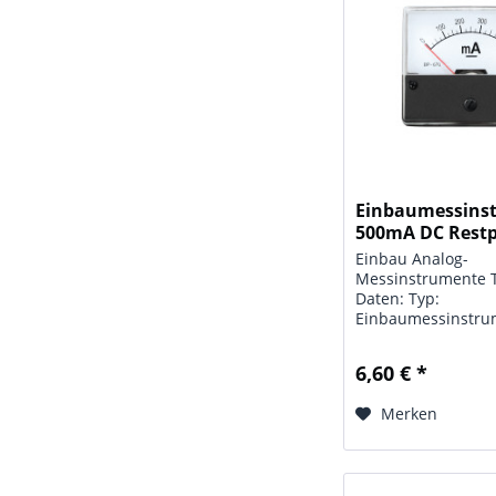
Einbaumessinst
500mA DC Restp
Nur...
Einbau Analog-
Messinstrumente 
Daten: Typ:
Einbaumessinstru
Anzeigebereich: 0 
DC; Güteklasse: 2,5
6,60 € *
32 mm; Maße: 70 x
Merken