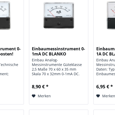
rument 0-
Einbaumessinstrument 0-
Einbaume
osten!
1mA DC BLANKO
1A DC B
Einbau Analog-
Einbau An
Technische
Messinstrumente Güteklasse
Messinstr
2,5 Maße 70 x 60 x 35 mm
Daten: Typ
ment;
Skala 70 x 32mm 0-1mA DC.
Einbaumes
- 500 mA /
Anzeigebere
; Skala: 70 x
Güteklasse:
8,90 € *
6,95 € *
 60 x 35 mm
mm; Maße:
Merken
Merke