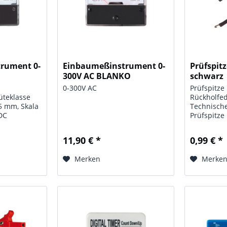
rument 0-
Einbaumeßinstrument 0-
Prüfspit
O
300V AC BLANKO
schwarz
0-300V AC
Prüfspitze 
üteklasse
Rückholfed
5 mm, Skala
Technische
DC
Prüfspitze
Strom/Span
max. 30 V (
11,90 € *
0,99 € *
Kontaktwid
Ohm; Mater
Merken
Merke
Isolations
(Polyamid);