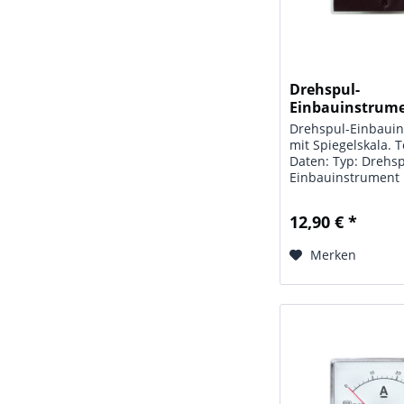
Drehspul-
Einbauinstrum
m.Spiegelskala 0
Drehspul-Einbaui
mit Spiegelskala. 
Daten: Typ: Drehsp
Einbauinstrument 
Spiegelskala; Anze
0 - 15 V / DC; Gütek
12,90 € *
Maße: 60 x 47mm,
Flanschdurchm. 
Merken