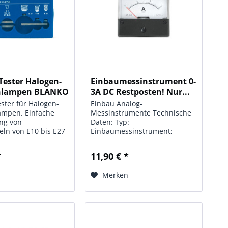
ester Halogen-
Einbaumessinstrument 0-
hlampen BLANKO
3A DC Restposten! Nur...
ter für Halogen-
Einbau Analog-
ampen. Einfache
Messinstrumente Technische
ng von
Daten: Typ:
eln von E10 bis E27
Einbaumessinstrument;
d Lampen mit
Anzeigebereich: 0 - 3 A / DC;
itzen, bei
Güteklasse: 2,5; Skala: 70 x 32
*
11,90 € *
üchtiger Lampe
mm; Maße: 70 x 60 x 35 mm
rüne LED und es
n
Merken
akustisches Signal.
r 9...