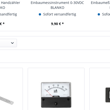
 Handzähler
Einbaumessinstrument 0-30VDC
Einbaumeßi
NKO
BLANKO
rsandfertig
Sofort versandfertig
Sofor
€ *
9,90 € *