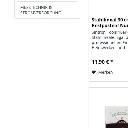
MESSTECHNIK &
STROMVERSORGUNG
Stahllineal 30 c
Restposten! Nur
Sintron Tools 10er
Stahllineale. Egal 
professionellen Ein
Heimwerker- und
Bastelarbeiten, od
Büro und Schule, 
11,90 € *
rostfreien Stahllin
Sintron Tools habe
Merken
langlebige, sauber.