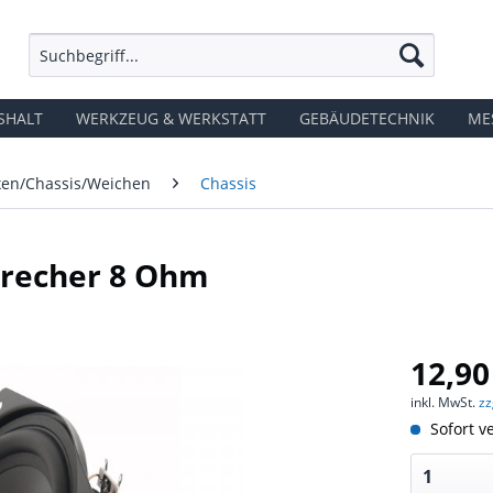
SHALT
WERKZEUG & WERKSTATT
GEBÄUDETECHNIK
ME
en/Chassis/Weichen
Chassis
recher 8 Ohm
12,90
inkl. MwSt.
zz
Sofort ve