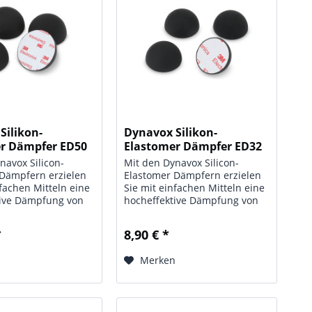
Silikon-
Dynavox Silikon-
r Dämpfer ED50
Elastomer Dämpfer ED32
4er-Set
navox Silicon-
Mit den Dynavox Silicon-
 Dämpfern erzielen
Elastomer Dämpfern erzielen
nfachen Mitteln eine
Sie mit einfachen Mitteln eine
tive Dämpfung von
hocheffektive Dämpfung von
n und
Resonanzen und
en für Ihre Hifi-
Schwingungen für Ihre Hifi-
*
8,90 € *
al ob für den
Geräte, egal ob für den
eler, den CD-Player
Plattenspieler, den CD-Player
n
Merken
rstärkereinheiten...
oder für Verstärkereinheiten...