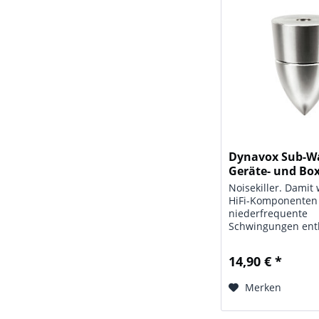
Dynavox Sub-W
Geräte- und Bo
4er Set...
Noisekiller. Damit
HiFi-Komponenten
niederfrequente
Schwingungen ent
Besonders Boxen.
und Rückkopplun
14,90 € *
durch die Spitzena
Absorber vernichte
Merken
bestehend aus 4
Entkopplern....