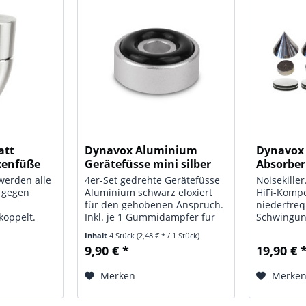
att
Dynavox Aluminium
Dynavox 
xenfüße
Gerätefüsse mini silber
Absorber
4er-Set
 werden alle
4er-Set gedrehte Gerätefüsse
Noisekille
 gegen
Aluminium schwarz eloxiert
HiFi-Komp
für den gehobenen Anspruch.
niederfre
koppelt.
Inkl. je 1 Gummidämpfer für
Schwingun
 Resonanzen
die Auflageseite. Lieferung in
Besonders
Inhalt
4 Stück
(2,48 € * / 1 Stück)
gen werden
Blisterverpackung. Technische
Plattenspi
9,90 € *
19,90 € 
uflage der
Daten: Typ: Aluminium Geräte
und Rückk
t. Set
Füße mini; Farbe: silber;...
durch die 
Merken
Merke
Absorber v
bestehend 