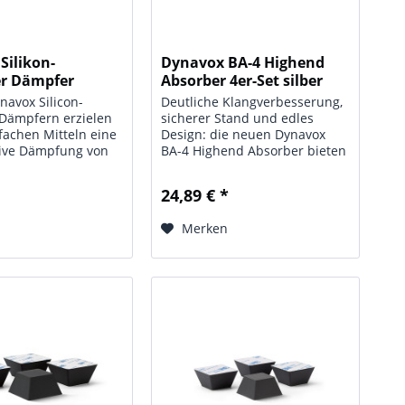
Silikon-
Dynavox BA-4 Highend
er Dämpfer
Absorber 4er-Set silber
navox Silicon-
Deutliche Klangverbesserung,
 Dämpfern erzielen
sicherer Stand und edles
nfachen Mitteln eine
Design: die neuen Dynavox
tive Dämpfung von
BA-4 Highend Absorber bieten
n und
perfekte Voraussetzungen für
en für Ihre Hifi-
das Entkoppeln / Dämpfen
24,89 € *
al ob für den
Ihrer Boxen, Racks und Audio-
eler, den CD-Player
Komponenten und sorgen für
n
Merken
rstärkereinheiten...
ein positives...