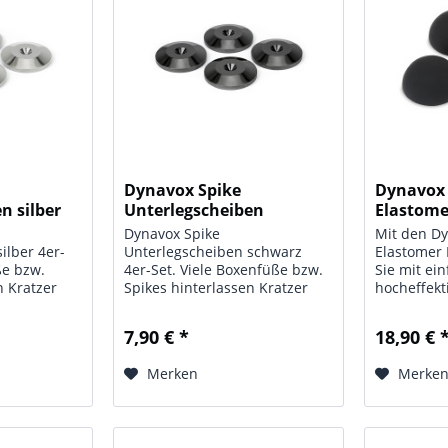
Dynavox Spike
Dynavox 
n silber
Unterlegscheiben
Elastome
schwarz 4er-Set
4er-Set
Dynavox Spike
Mit den Dy
ilber 4er-
Unterlegscheiben schwarz
Elastomer
ße bzw.
4er-Set. Viele Boxenfüße bzw.
Sie mit ei
n Kratzer
Spikes hinterlassen Kratzer
hocheffek
 Ihrem
oder Abdrücke auf Ihrem
Resonanze
zen Sie
Bodenbelag. Schützen Sie
Schwingung
7,90 € *
18,90 € 
he Ihrer
daher die Stellfläche Ihrer
Geräte, eg
stilvoll und
Lautsprecherboxen stilvoll und
Plattenspi
Merken
Merke
 elegant
unkompliziert. Das elegant
oder für Ve
und...