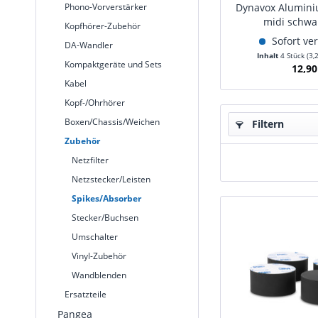
Phono-Vorverstärker
Dynavox Alumini
midi schwa
Kopfhörer-Zubehör
Sofort ve
DA-Wandler
Inhalt
4 Stück
(3,
Kompaktgeräte und Sets
12,90
Kabel
Kopf-/Ohrhörer
Boxen/Chassis/Weichen
Filtern
Zubehör
Netzfilter
Netzstecker/Leisten
Spikes/Absorber
Stecker/Buchsen
Umschalter
Vinyl-Zubehör
Wandblenden
Ersatzteile
Pangea