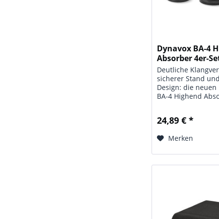
Dynavox BA-4 
Absorber 4er-Se
Deutliche Klangve
sicherer Stand un
Design: die neuen
BA-4 Highend Abso
perfekte Vorausse
das Entkoppeln /
24,89 € *
Ihrer Boxen, Racks
Komponenten und 
Merken
ein positives...