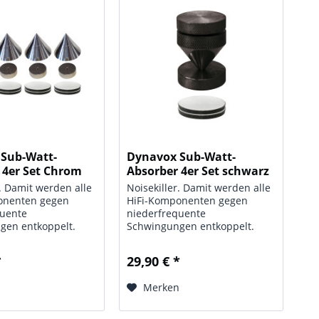
Sub-Watt-
Dynavox Sub-Watt-
 4er Set Chrom
Absorber 4er Set schwarz
r. Damit werden alle
Noisekiller. Damit werden alle
onenten gegen
HiFi-Komponenten gegen
quente
niederfrequente
gen entkoppelt.
Schwingungen entkoppelt.
 Boxen oder
Besonders Boxen oder
eler. Resonanzen
Plattenspieler. Resonanzen
*
29,90 € *
opplungen werden
und Rückkopplungen werden
Spitzenauflage der
durch die Spitzenauflage der
n
Merken
ernichtet. Set
Absorber vernichtet. Set
aus...
bestehend aus...