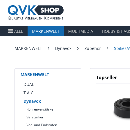
ALLE
MARKENWELT
MULTIMEDIA
HOBBY & HAU
MARKENWELT
Dynavox
Zubehör
Spikes/
MARKENWELT
Topseller
DUAL
T.A.C.
Dynavox
Röhrenverstärker
Verstärker
Vor- und Endstufen