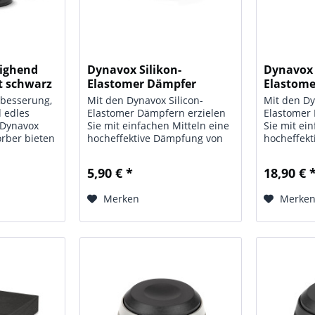
Highend
Dynavox Silikon-
Dynavox 
t schwarz
Elastomer Dämpfer
Elastom
EDS20...
EDS50...
rbesserung,
Mit den Dynavox Silicon-
Mit den Dy
d edles
Elastomer Dämpfern erzielen
Elastomer
 Dynavox
Sie mit einfachen Mitteln eine
Sie mit ei
rber bieten
hocheffektive Dämpfung von
hocheffek
tzungen für
Resonanzen und
Resonanze
 Dämpfen
Schwingungen für Ihre Hifi-
Schwingung
5,90 € *
18,90 € 
 und Audio-
Geräte, egal ob für den
Geräte, eg
sorgen für
Plattenspieler, den CD-Player
Plattenspi
Merken
Merke
oder für Verstärkereinheiten...
oder für Ve