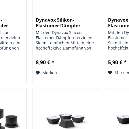
-
Dynavox Silikon-
Dynavox 
pfer
Elastomer Dämpfer
Elastom
EDZ32...
EDZ20...
licon-
Mit den Dynavox Silicon-
Mit den Dy
n erzielen
Elastomer Dämpfern erzielen
Elastomer
Mitteln eine
Sie mit einfachen Mitteln eine
Sie mit ei
pfung von
hocheffektive Dämpfung von
hocheffek
Resonanzen und
Resonanze
hre Hifi-
Schwingungen für Ihre Hifi-
Schwingung
8,90 € *
5,90 € *
r den
Geräte, egal ob für den
Geräte, eg
n CD-Player
Plattenspieler, den CD-Player
Plattenspi
Merken
Merke
einheiten...
oder für Verstärkereinheiten...
oder für Ve