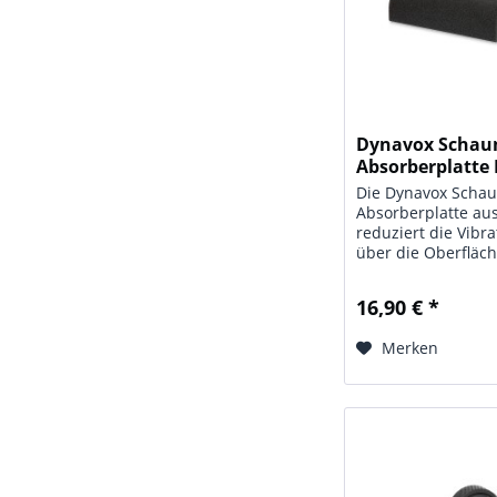
Dynavox Schau
Absorberplatte P
Die Dynavox Schau
Absorberplatte au
reduziert die Vibra
über die Oberfläc
Lautsprecherboxen
werden, erheblich
16,90 € *
resultiert ein aus
klarer und natürli
Merken
Auch Trittschall,...