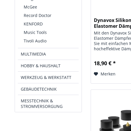
McGee
Record Doctor
Dynavox Silikon
KENFORD
Elastomer Däm
EDZ50...
Music Tools
Mit den Dynavox Si
Elastomer Dämpfer
Tivoli Audio
Sie mit einfachen 
hocheffektive Däm
MULTIMEDIA
Resonanzen und
Schwingungen für I
18,90 € *
Geräte, egal ob fü
HOBBY & HAUSHALT
Plattenspieler, de
Merken
oder für Verstärker
WERKZEUG & WERKSTATT
GEBÄUDETECHNIK
MESSTECHNIK &
STROMVERSORGUNG