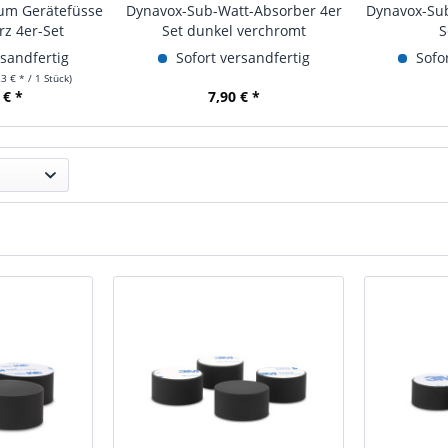
um Gerätefüsse
Dynavox-Sub-Watt-Absorber 4er
Dynavox-Su
rz 4er-Set
Set dunkel verchromt
S
rsandfertig
Sofort versandfertig
Sofor
23 € * / 1 Stück)
 € *
7,90 € *