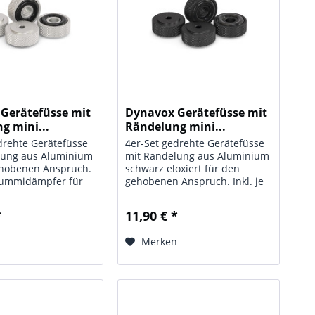
Gerätefüsse mit
Dynavox Gerätefüsse mit
g mini...
Rändelung mini...
drehte Gerätefüsse
4er-Set gedrehte Gerätefüsse
lung aus Aluminium
mit Rändelung aus Aluminium
ehobenen Anspruch.
schwarz eloxiert für den
 Gummidämpfer für
gehobenen Anspruch. Inkl. je
seite. Lieferung in
1 Gummidämpfer für die
packung, Technische
Auflageseite. Lieferung in
*
11,90 € *
: Aluminium Geräte
Blisterverpackung, Technische
ändelung mini;
Daten: Typ: Aluminium Geräte
n
Merken
Füße mit...