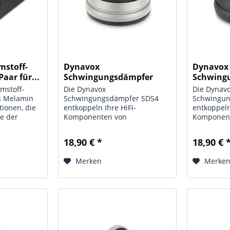
mstoff-
Dynavox
Dynavox
aar für...
Schwingungsdämpfer
Schwing
silber für...
schwarz f
mstoff-
Die Dynavox
Die Dynav
s Melamin
Schwingungsdämpfer SDS4
Schwingun
tionen, die
entkoppeln Ihre HiFi-
entkoppeln
he der
Komponenten von
Komponen
 geleitet
niederfrequenten
niederfre
. Daraus
Schwingungen und entfalten
Schwingun
18,90 € *
18,90 € 
gewogen
somit das volle Potential.
somit das v
cher Klang.
Insbesondere HiFi-
Insbesonde
Merken
Merke
Lautsprecherboxen und
Lautsprec
Studio-Monitore erhalten
Studio-Mon
dadurch ein verbessertes...
dadurch ei