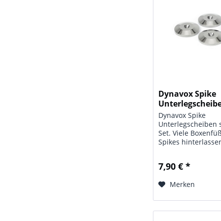
Dynavox Spike
Unterlegscheibe
4er-Set
Dynavox Spike
Unterlegscheiben s
Set. Viele Boxenfü
Spikes hinterlasse
oder Abdrücke auf
Bodenbelag. Schüt
7,90 € *
daher die Stellfläc
Lautsprecherboxen 
Merken
unkompliziert. Das
und...