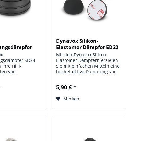
Dynavox Silikon-
ungsdämpfer
Elastomer Dämpfer ED20
ür...
4er-Set
ox
Mit den Dynavox Silicon-
gsdämpfer SDS4
Elastomer Dämpfern erzielen
 Ihre HiFi-
Sie mit einfachen Mitteln eine
ten von
hocheffektive Dämpfung von
quenten
Resonanzen und
gen und entfalten
Schwingungen für Ihre Hifi-
*
5,90 € *
olle Potential.
Geräte, egal ob für den
re HiFi-
Plattenspieler, den CD-Player
n
Merken
herboxen und
oder für Verstärkereinheiten...
itore erhalten
n verbessertes...