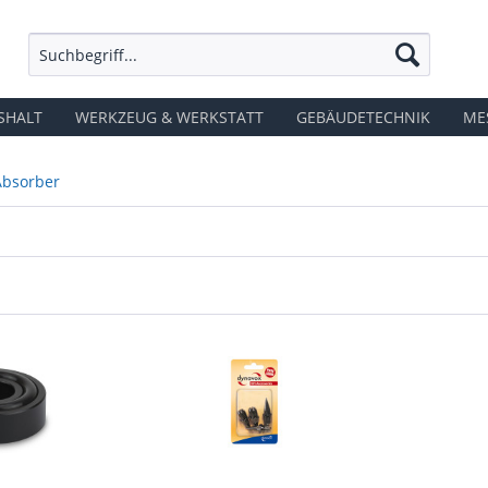
SHALT
WERKZEUG & WERKSTATT
GEBÄUDETECHNIK
ME
Absorber