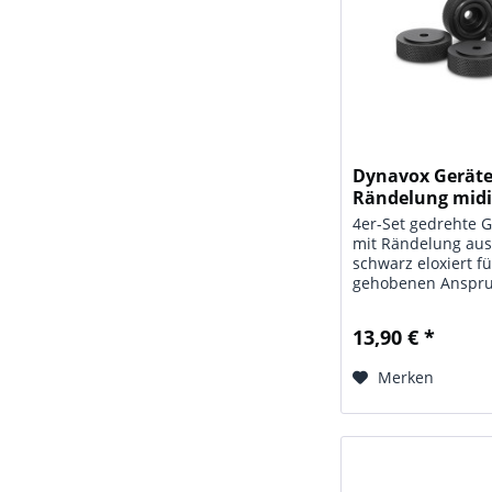
Dynavox Geräte
Rändelung midi.
4er-Set gedrehte 
mit Rändelung au
schwarz eloxiert f
gehobenen Anspruc
1 Gummidämpfer f
Auflageseite. Liefe
13,90 € *
Blisterverpackung
Daten: Typ: Alumi
Merken
Füße mit...