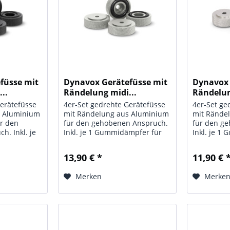
füsse mit
Dynavox Gerätefüsse mit
Dynavox 
..
Rändelung midi...
Rändelun
Gerätefüsse
4er-Set gedrehte Gerätefüsse
4er-Set ge
s Aluminium
mit Rändelung aus Aluminium
mit Rände
ür den
für den gehobenen Anspruch.
für den g
h. Inkl. je
Inkl. je 1 Gummidämpfer für
Inkl. je 1
ür die
die Auflageseite. Lieferung in
die Auflage
rung in
Blisterverpackung. Technische
Blisterver
13,90 € *
11,90 € 
. Technische
Daten: Typ: Aluminium Geräte
Daten: Typ
nium Geräte
Füße mit Rändelung midi;
Füße mit R
Merken
Merke
Farbe:...
Farbe:...