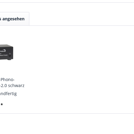
ls angesehen
-Phono-
-2.0 schwarz
andfertig
 *