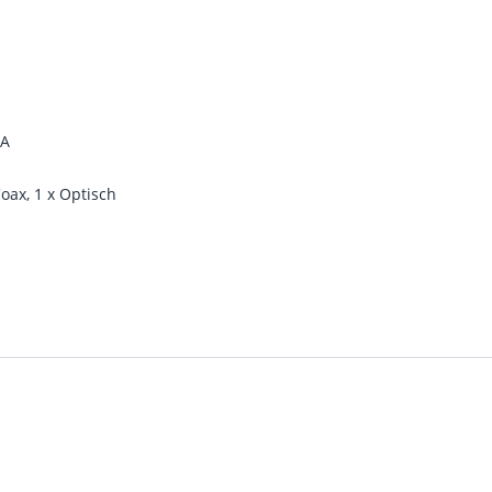
MA
Coax, 1 x Optisch