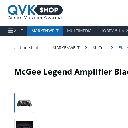
ALLE
MARKENWELT
MULTIMEDIA
HOBBY & HAU
Übersicht
MARKENWELT
McGee
Blac
McGee Legend Amplifier Bla