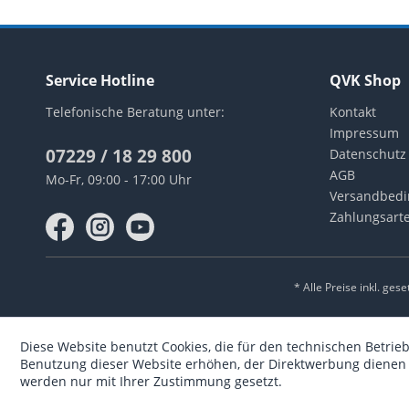
Service Hotline
QVK Shop
Telefonische Beratung unter:
Kontakt
Impressum
07229 / 18 29 800
Datenschutz
AGB
Mo-Fr, 09:00 - 17:00 Uhr
Versandbed
Zahlungsart
* Alle Preise inkl. ges
Diese Website benutzt Cookies, die für den technischen Betrieb
Benutzung dieser Website erhöhen, der Direktwerbung dienen o
werden nur mit Ihrer Zustimmung gesetzt.