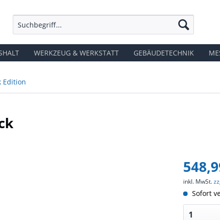
SHALT
WERKZEUG & WERKSTATT
GEBÄUDETECHNIK
ME
k Edition
ck
548,9
inkl. MwSt.
zz
Sofort ve