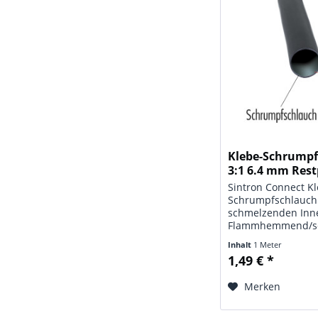
Klebe-Schrump
3:1 6.4 mm Rest
Sintron Connect K
Schrumpfschlauch
schmelzenden Inn
Flammhemmend/se
UV-beständig. Met
Inhalt
1 Meter
Basispreis 1 m. Te
1,49 € *
Daten: Typ: Klebe-
Schrumpfschlauch
Merken
6,4 mm; Farbe: sc
Schrumpfrate:...