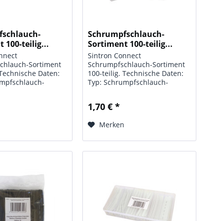
fschlauch-
Schrumpfschlauch-
 100-teilig...
Sortiment 100-teilig...
nnect
Sintron Connect
chlauch-Sortiment
Schrumpfschlauch-Sortiment
. Technische Daten:
100-teilig. Technische Daten:
umpfschlauch-
Typ: Schrumpfschlauch-
 Maße:
Sortiment; Maße:
slängen 100 mm;
Abschnittslängen 100 mm;
1,70 € *
sparent; Inhalts-
Farbe: transparent; Inhalts-
-teilig, Ø= 1,5 mm
Menge: 100-teilig, Ø= 1,5 mm
n
Merken
,5 mm (30 St), 4,0 mm
(30 St.), 2,5 mm (30 St), 4,0 mm
(20 St.),...