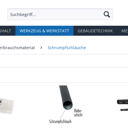
SHALT
WERKZEUG & WERKSTATT
GEBÄUDETECHNIK
ME
Verbrauchsmaterial
Schrumpfschläuche