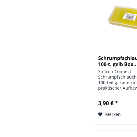
Schrumpfschlau
100-t. gelb Box..
Sintron Connect
Schrumpfschlauch
100-teilig. Lieferun
praktischer Aufbe
Box Technische Da
Schrumpfschlauch-
3,90 € *
Maße: (L x T x H) 2
mm, (Abschnittslä
Merken
mm; Farbe: gelb;...