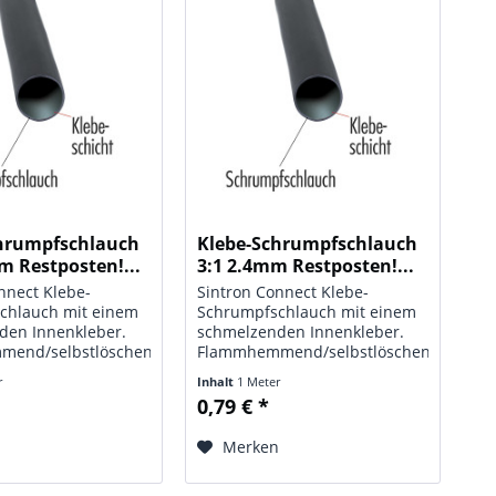
hrumpfschlauch
Klebe-Schrumpfschlauch
m Restposten!...
3:1 2.4mm Restposten!...
nnect Klebe-
Sintron Connect Klebe-
chlauch mit einem
Schrumpfschlauch mit einem
den Innenkleber.
schmelzenden Innenkleber.
end/selbstlöschend,
Flammhemmend/selbstlöschend,
ig. Meterware,
UV-beständig. Meterware,
r
Inhalt
1 Meter
 1 m. Technische
Basispreis 1 m. Technische
0,79 € *
: Klebe-
Daten: Typ: Klebe-
chlauch; Maße: Ø
Schrumpfschlauch; Maße: Ø
n
Merken
rbe: schwarz;
2.4 mm; Farbe: schwarz;
te:...
Schrumpfrate:...