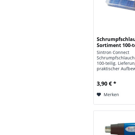
Schrumpfschla
Sortiment 100-te
Box
Sintron Connect
Schrumpfschlauch
100-teilig. Lieferun
praktischer Aufbe
Box Technische Da
Schrumpfschlauch-
3,90 € *
Maße: (L x T x H) 2
mm, (Abschnittslä
Merken
mm; Farbe: blau;...