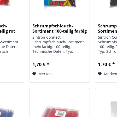
uch-
Schrumpfschlauch-
Schrump
ilig rot
Sortiment 100-teilig farbig
Sortiment
in...
schwarz.
Sintron Connect
Sintron Co
-Sortiment
Schrumpfschlauch-Sortiment,
Schrumpfs
sche Daten:
mehrfarbig, 100-teilig.
100-teilig
auch-
Technische Daten: Typ:
Typ: Schr
Schrumpfschlauch-Sortiment;
Sortiment;
 100 mm;
Maße: Abschnittslängen 100
Abschnitt
1,70 € *
1,70 € *
s-Menge: 100-
mm; Farbe: mehrfarbig;
Farbe: sch
0 St.), 2,5
Inhalts-Menge: 100-teilig, Ø=
Menge: 100
Merken
Merke
20 St.), 6,0
1,5 mm (30 St.), 2,5 mm (30 St),
(30 St.), 2
4,0...
(20 St.), 6,0.