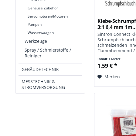
Gehäuse Zubehör
Servomotoren/Motoren
Klebe-Schrump
Pumpen
3:1 6,4 mm 1m..
Wasserwaagen
Sintron Connect K
Schrumpfschlauch
Werkzeuge
schmelzenden Inn
Spray / Schmierstoffe /
Flammhemmend /
Reiniger
selbstlöschend, UV
Inhalt
1 Meter
Lieferung einzeln 
1,59 € *
PE-Beutel. Technis
GEBÄUDETECHNIK
Typ: Klebe-Schrum
Merken
Maße: Ø 6,4 mm, Lä
MESSTECHNIK &
STROMVERSORGUNG