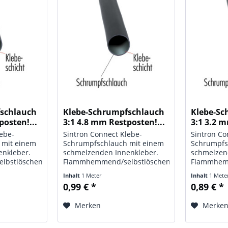
fschlauch
Klebe-Schrumpfschlauch
Klebe-Sc
posten!...
3:1 4.8 mm Restposten!...
3:1 3.2 m
lebe-
Sintron Connect Klebe-
Sintron Co
 mit einem
Schrumpfschlauch mit einem
Schrumpfs
enkleber.
schmelzenden Innenkleber.
schmelzen
lbstlöschend,
Flammhemmend/selbstlöschend,
Flammhemm
erware,
UV-beständig. Meterware,
UV-beständ
Inhalt
1 Meter
Inhalt
1 Mete
chnische
Basispreis 1 m. Technische
Basispreis
0,99 € *
0,89 € *
Daten: Typ: Klebe-
Daten: Typ
; Maße: Ø
Schrumpfschlauch; Maße: Ø
Schrumpfs
Merken
Merke
hwarz;
4.8 mm; Farbe: schwarz;
3.2 mm; Fa
Schrumpfrate:...
Schrumpfra