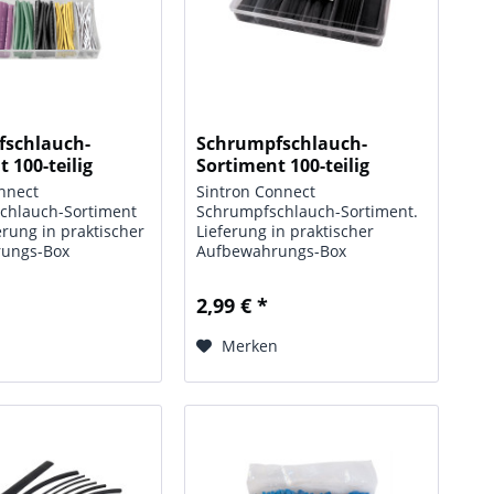
fschlauch-
Schrumpfschlauch-
 100-teilig
Sortiment 100-teilig
ox
schwarz, Box
nnect
Sintron Connect
chlauch-Sortiment
Schrumpfschlauch-Sortiment.
erung in praktischer
Lieferung in praktischer
ungs-Box
Aufbewahrungs-Box
r 1,5 mm (30 St.)
Technische Daten: Typ:
St.), 4,0 mm (20 St.)
Schrumpfschlauch-Sortiment;
2,99 € *
St.), 10 mm (6 St.),
Maße: (L x T x H) 205 x 110 x 30
t.) Technische
mm (Abschnittslängen 100
n
Merken
...
mm); Farbe: schwarz; Inhalts-
Menge:...