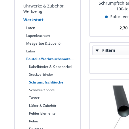
Schrumpfschla
Uhrwerke & Zubehör,
100-tei
Werkzeug
Sofort ve
Werkstatt
2,70 
Löten
Lupenleuchten
Meßgeräte & Zubehör
Filtern
Labor
Bauteile/Verbrauchsmaterial
Kabelbinder & Klebesockel
Steckverbinder
Schrumpfschläuche
Schalter/Knöpfe
Taster
Lüfter & Zubehör
Peltier Elemente
Relais
Diverses