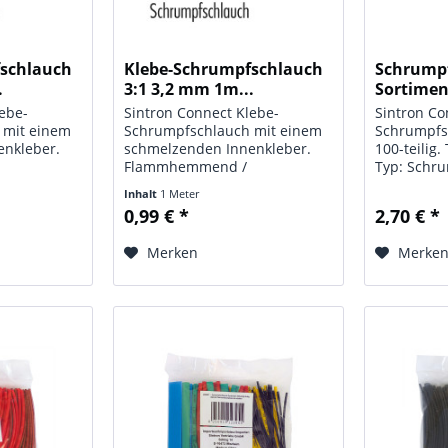
fschlauch
Klebe-Schrumpfschlauch
Schrump
.
3:1 3,2 mm 1m...
Sortiment
lebe-
Sintron Connect Klebe-
Sintron Co
 mit einem
Schrumpfschlauch mit einem
Schrumpfs
enkleber.
schmelzenden Innenkleber.
100-teilig
Flammhemmend /
Typ: Schr
-beständig.
selbstlöschend, UV-beständig.
Sortiment;
Inhalt
1 Meter
verpackt in
Lieferung einzeln verpackt in
Abschnitt
0,99 € *
2,70 € *
che Daten:
PE-Beutel. Technische Daten:
Farbe: tran
pfschlauch;
Typ: Klebe-Schrumpfschlauch;
Menge: 100
Merken
Merke
nge 1 m;...
Maße: Ø 3,2 mm, Länge 1 m;...
(30 St.), 2
(20 St.),...