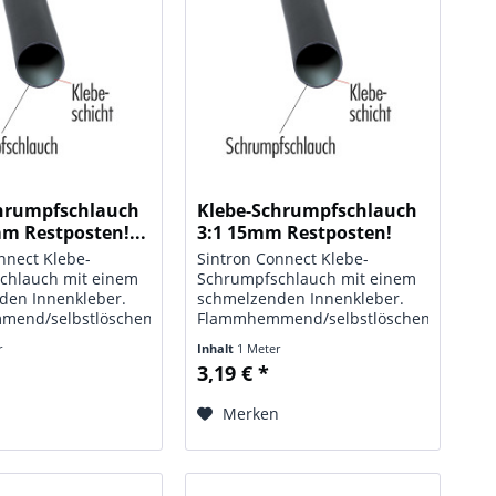
hrumpfschlauch
Klebe-Schrumpfschlauch
mm Restposten!...
3:1 15mm Restposten!
Nur...
nnect Klebe-
Sintron Connect Klebe-
chlauch mit einem
Schrumpfschlauch mit einem
den Innenkleber.
schmelzenden Innenkleber.
end/selbstlöschend,
Flammhemmend/selbstlöschend,
ig. Meterware,
UV-beständig. Meterware,
r
Inhalt
1 Meter
 1 m. Technische
Basispreis 1 m. Technische
3,19 € *
: Klebe-
Daten: Typ: Klebe-
chlauch; Maße: Ø
Schrumpfschlauch; Maße: Ø
n
Merken
arbe: schwarz;...
15 mm; Farbe: schwarz;
Schrumpfrate:...