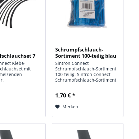
Schrumpfschlauch-
schlauchset 7
Sortiment 100-teilig blau
2 -...
in...
nnect Klebe-
Sintron Connect
chlauchset mit
Schrumpfschlauch-Sortiment
melzenden
100-teilig. Sintron Connect
r.
Schrumpfschlauch-Sortiment
end/selbstlöschend,
100-teilig. Technische Daten:
ig. Technische
Typ: Schrumpfschlauch-
1,70 € *
e: Länge 0.5 m, Ø
Sortiment; Maße:
.8 mm / 6.4 mm /
Abschnittslängen 100 mm;
n
Merken
.5 mm / 12.7 mm /
Farbe: blau; Inhalts-Menge:
arbe:...
100-teilig, Ø=...