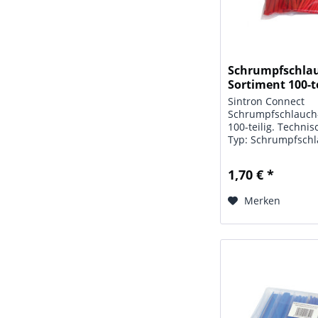
Schrumpfschla
Sortiment 100-te
in...
Sintron Connect
Schrumpfschlauch
100-teilig. Techni
Typ: Schrumpfschl
Sortiment; Maße:
Abschnittslängen
1,70 € *
Farbe: rot; Inhalt
teilig, Ø= 1,5 mm (3
Merken
mm (30 St), 4,0 mm (
mm...