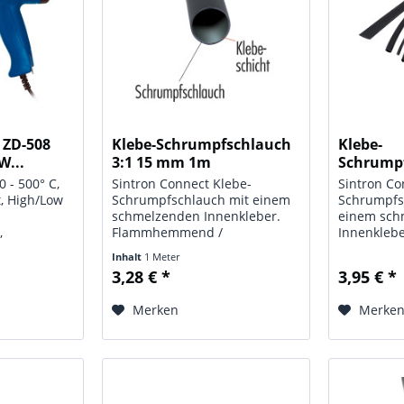
 ZD-508
Klebe-Schrumpfschlauch
Klebe-
W...
3:1 15 mm 1m
Schrumpf
Restposten!...
Größen, 3.
 - 500° C,
Sintron Connect Klebe-
Sintron Co
t, High/Low
Schrumpfschlauch mit einem
Schrumpfs
e
schmelzenden Innenkleber.
einem sch
,
Flammhemmend /
Innenklebe
230 V / 50
selbstlöschend, UV-beständig.
Flammhemm
Inhalt
1 Meter
leitung ca.
Lieferung einzeln verpackt in
UV-beständ
3,28 € *
3,95 € *
 kg.
PE-Beutel. Technische Daten:
Daten: Maß
Typ: Klebe-Schrumpfschlauch;
3.2 mm / 4
Merken
Merke
Maße: Ø 15 mm, Länge 1 m;...
7.9 mm / 9
15.7 mm; F