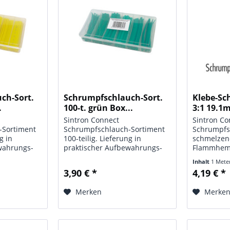
ch-Sort.
Schrumpfschlauch-Sort.
Klebe-Sc
.
100-t. grün Box...
3:1 19.1
Sintron Connect
Sintron Co
-Sortiment
Schrumpfschlauch-Sortiment
Schrumpfs
g in
100-teilig. Lieferung in
schmelzen
wahrungs-
praktischer Aufbewahrungs-
Flammhemm
ten: Typ:
Box Technische Daten: Typ:
UV-beständ
Inhalt
1 Mete
Sortiment;
Schrumpfschlauch-Sortiment;
Basispreis
3,90 € *
4,19 € *
05 x 110 x 30
Maße: (L x T x H) 205 x 110 x 30
Daten: Typ
ngen) 100
mm, (Abschnittslängen) 100
Schrumpfs
Merken
Merke
mm; Farbe: grün;...
19,1 mm; F