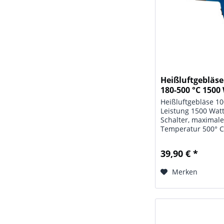
Heißluftgebläse
180-500 °C 1500 
Heißluftgebläse 100
Leistung 1500 Wat
Schalter, maximal
Temperatur 500° C
Betriebsspannung 
Hz. Länge der Netz
39,90 € *
1,50 m, Gewicht 0,8
Merken