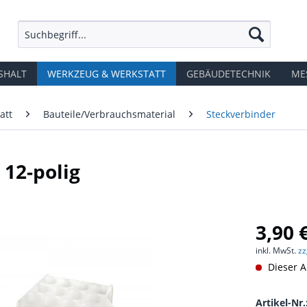
SHALT
WERKZEUG & WERKSTATT
GEBÄUDETECHNIK
ME
att
Bauteile/Verbrauchsmaterial
Steckverbinder
12-polig
3,90 
inkl. MwSt.
zz
Dieser Ar
Artikel-Nr.