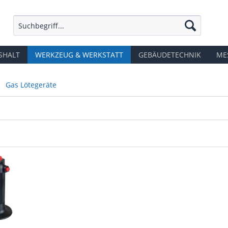
SHALT
WERKZEUG & WERKSTATT
GEBÄUDETECHNIK
ME
Gas Lötegeräte