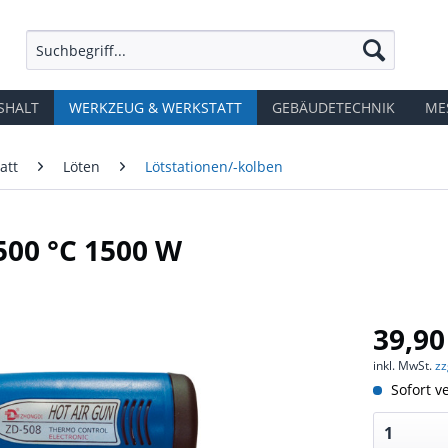
SHALT
WERKZEUG & WERKSTATT
GEBÄUDETECHNIK
ME
att
Löten
Lötstationen/-kolben
500 °C 1500 W
39,90
inkl. MwSt.
zz
Sofort ve