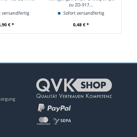
zu ZD-917...
 versandfertig
Sofort versandfertig
4,90 € *
0,48 € *
tsorgung