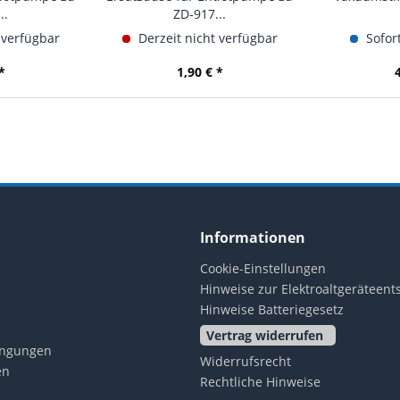
..
ZD-917...
 verfügbar
Derzeit nicht verfügbar
Sofort
*
1,90 € *
Informationen
Cookie-Einstellungen
Hinweise zur Elektroaltgeräteen
Hinweise Batteriegesetz
Vertrag widerrufen
ingungen
Widerrufsrecht
en
Rechtliche Hinweise