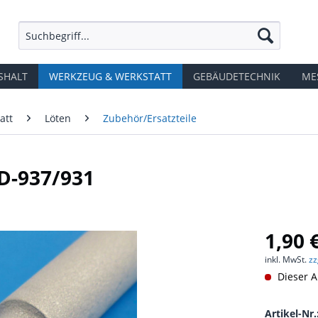
SHALT
WERKZEUG & WERKSTATT
GEBÄUDETECHNIK
ME
att
Löten
Zubehör/Ersatzteile
ZD-937/931
1,90 
inkl. MwSt.
zz
Dieser Ar
Artikel-Nr.