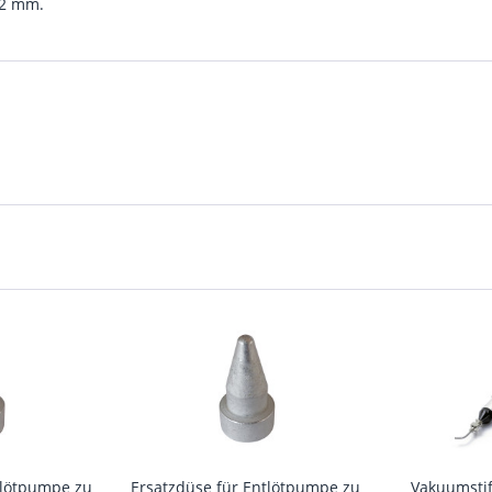
,2 mm.
tlötpumpe zu
Ersatzdüse für Entlötpumpe zu
Vakuumstif