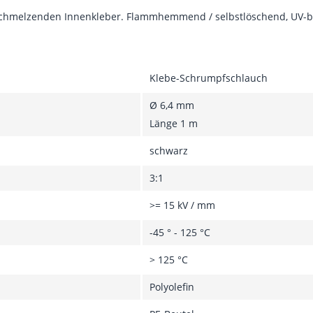
hmelzenden Innenkleber. Flammhemmend / selbstlöschend, UV-best
Klebe-Schrumpfschlauch
Ø 6,4 mm
Länge 1 m
schwarz
3:1
>= 15 kV / mm
-45 ° - 125 °C
> 125 °C
Polyolefin