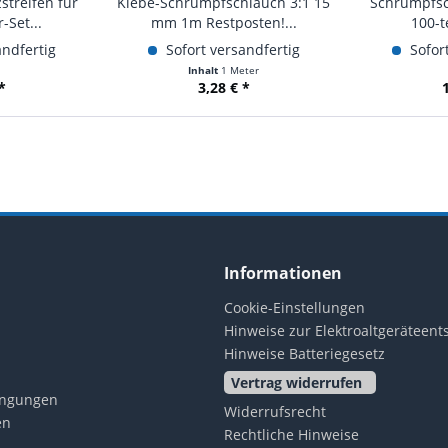
streifen für
Klebe-Schrumpfschlauch 3:1 15
Schrumpfsc
-Set...
mm 1m Restposten!...
100-te
andfertig
Sofort versandfertig
Sofort
Inhalt
1 Meter
*
3,28 € *
Informationen
Cookie-Einstellungen
Hinweise zur Elektroaltgeräteen
Hinweise Batteriegesetz
Vertrag widerrufen
ingungen
Widerrufsrecht
en
Rechtliche Hinweise