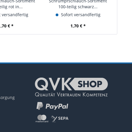
hlauch-Sortiment
Schrumpfschlauch-Sortiment
Ersat
ilig rot in...
100-teilig schwarz...
 versandfertig
Sofort versandfertig
1,70 € *
1,70 € *
tsorgung