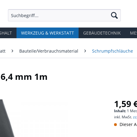
SHALT
WERKZEUG & WERKSTATT
GEBÄUDETECHNIK
ME
att
Bauteile/Verbrauchsmaterial
Schrumpfschläuche
1 6,4 mm 1m
1,59 
Inhalt:
1 Met
inkl. MwSt.
zz
Dieser A