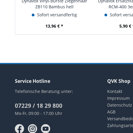
Dynavox Vinyl-Bürste Ziegenhaar
Dynavox Ersatzfilz
ZB110 Bambus hell
RCM-400 3er
Sofort versandfertig
Sofort vers
13,96 € *
5,90 € 
Service Hotline
QVK Shop
Telefonische Beratung unter:
Kontakt
Impressum
07229 / 18 29 800
Datenschutz
AGB
Mo-Fr, 09:00 - 17:00 Uhr
Versandbed
Zahlungsart