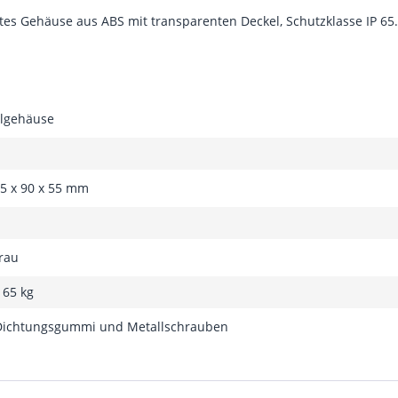
tes Gehäuse aus ABS mit transparenten Deckel, Schutzklasse IP 65
lgehäuse
15 x 90 x 55 mm
grau
165 kg
 Dichtungsgummi und Metallschrauben