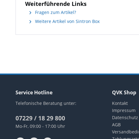
Weiterführende Links
Fragen zum Artikel?
Weitere Artikel von Sintron Box
Service Hotline
QVK Shop
Telefonische Beratung unter:
Kontakt
Impressum
07229 / 18 29 800
Datenschutz
AGB
Mo-Fr, 09:00 - 17:00 Uhr
Versandbed
Zahlungsart