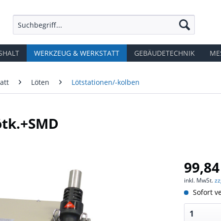
SHALT
WERKZEUG & WERKSTATT
GEBÄUDETECHNIK
ME
att
Löten
Lötstationen/-kolben
Lötk.+SMD
99,84
inkl. MwSt.
zz
Sofort ve