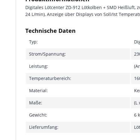
Digitales Lötcenter ZD-912 Lötkolben + SMD Heißluft, z
24 L/min), Anzeige über Displays von Soll/Ist Temperat
Technische Daten
Typ:
Di
Strom/Spannung:
23
Leistung:
(A
Temperaturbereich:
16
Material:
Ke
Maße:
(L
Gewicht:
6 
Lieferumfang:
Lö