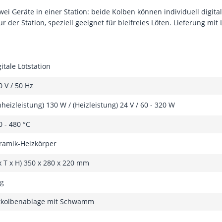
wei Geräte in einer Station: beide Kolben können individuell digit
ur der Station, speziell geeignet für bleifreies Löten. Lieferung 
gitale Lötstation
0 V / 50 Hz
nheizleistung) 130 W / (Heizleistung) 24 V / 60 - 320 W
0 - 480 °C
ramik-Heizkörper
 x T x H) 350 x 280 x 220 mm
kg
tkolbenablage mit Schwamm